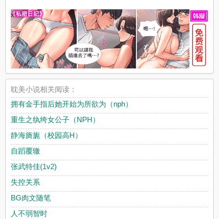
x
耽美小说相关阅读：
拥有金手指后她开始为所欲为（nph）
重生之纨绔女公子（NPH）
静海旖旎（校园高H）
自蹈覆辙
张武特佳(1v2)
失控关系
BG肉文随笔
人不弱智时