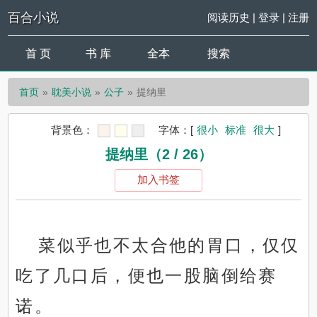
百合小说
阅读历史
|
登录
|
注册
首 页
书 库
全本
搜索
首页
耽美小说
公子
提纳里
背景色：
字体：
[
很小
标准
很大
]
提纳里（2 / 26）
加入书签
菜似乎也不太合他的胃口，仅仅
吃了几口后，便也一股脑倒给赛
诺。