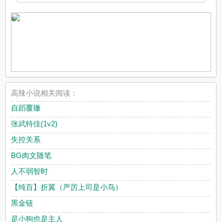
x
高辣小说相关阅读：
自蹈覆辙
张武特佳(1v2)
失控关系
BG肉文随笔
人不弱智时
【纯百】折翼（严厉上司是小鸟）
黑金链
是小狗也是主人