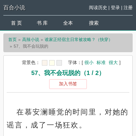
百合小说
阅读历史
|
登录
|
注册
首 页
书 库
全本
搜索
首页
高辣小说
谁家正经宿主日常被攻略？（快穿）
57、我不会玩脱的
背景色：
字体：
[
很小
标准
很大
]
57、我不会玩脱的（1 / 2）
加入书签
在慕安澜睡觉的时间里，对她的
谣言，成了一场狂欢。