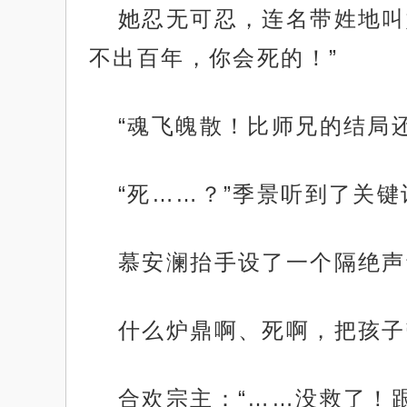
她忍无可忍，连名带姓地叫
不出百年，你会死的！”
“魂飞魄散！比师兄的结局
“死……？”季景听到了关键
慕安澜抬手设了一个隔绝声
什么炉鼎啊、死啊，把孩子
合欢宗主：“……没救了！