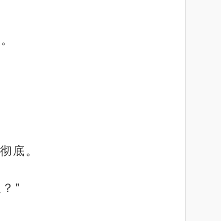
情。
彻底。
？”