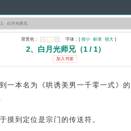
2、白月光师兄
背景色：
字体：
[
很小
标准
很大
]
2、白月光师兄（1 / 1）
加入书签
到一本名为《哄诱美男一千零一式》的
。
于摸到定位是宗门的传送符。