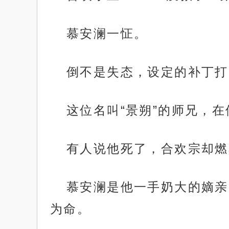
慕安澜一怔。
倒不是失态，设定的补丁打
这位名叫“景朔”的师兄，
有人说他死了，合欢宗却燃
慕安澜是他一手奶大的嫡亲
为命。