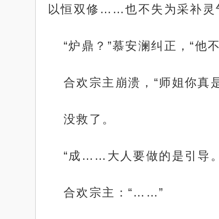
以恒双修……也不失为采补灵
“炉鼎？”慕安澜纠正，“他
合欢宗主崩溃，“师姐你真是
没救了。
“成……大人要做的是引导
合欢宗主：“……”