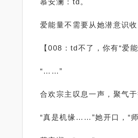
慕安澜：td。
爱能量不需要从她潜意识收
【008：td不了，你有“爱
“……”
合欢宗主叹息一声，聚气于
“真是机缘……”她开口，“