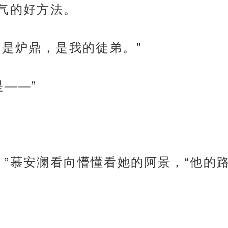
气的好方法。
不是炉鼎，是我的徒弟。”
——”
。”慕安澜看向懵懂看她的阿景，“他的