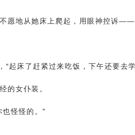
不愿地从她床上爬起，用眼神控诉——
门，“起床了赶紧过来吃饭，下午还要去
经的女仆装。
你也怪怪的。”