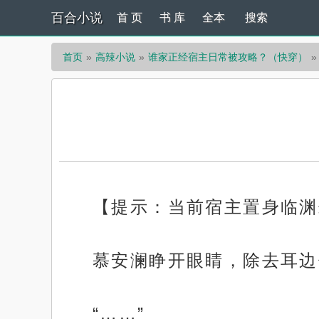
百合小说
首 页
书 库
全本
搜索
首页
高辣小说
谁家正经宿主日常被攻略？（快穿）
【提示：当前宿主置身临渊
慕安澜睁开眼睛，除去耳边
“……”