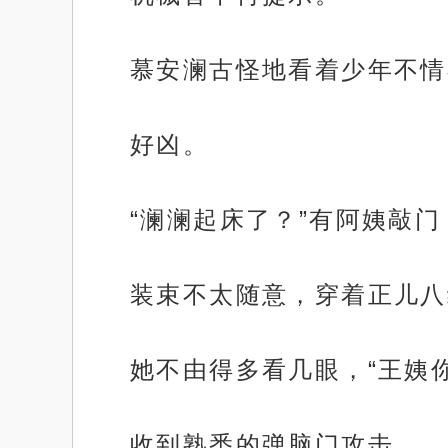
慕安澜古怪地看着少年不情
好凶。
“澜澜起床了？”有阿姨敲
装束不太随意，穿着正儿八
她不由得多看几眼，“王姨
收到熟悉的弹脑门攻击。