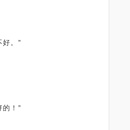
好。”
的！”