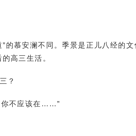
道”的慕安澜不同。季景是正儿八经的
后的高三生活。
三？
，你不应该在……”