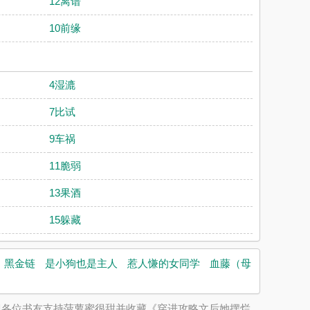
12离谱
10前缘
4湿漉
7比试
9车祸
11脆弱
13果酒
15躲藏
黑金链
是小狗也是主人
惹人慊的女同学
血藤（母
迎各位书友支持菠萝蜜很甜并收藏《穿进攻略文后她摆烂