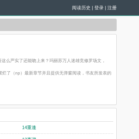
阅读历史
|
登录
|
注册
捂这么严实了还能吻上来？玛丽苏万人迷雄竞修罗场文，
摆烂了（np）最新章节并且提供无弹窗阅读，书友所发表的
观点。
14重逢