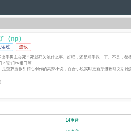
了（np）
人读过
连载
不出手男主会死？死就死关她什么事。好吧，还是顺手救一下。不是，都
后门/s/粗口等 ...
）》是菠萝蜜很甜精心创作的高辣小说，百合小说实时更新穿进攻略文后她
论，并不代表百合小说赞同或者支持穿进攻略文后她摆烂了（np）读者的
9
14重逢