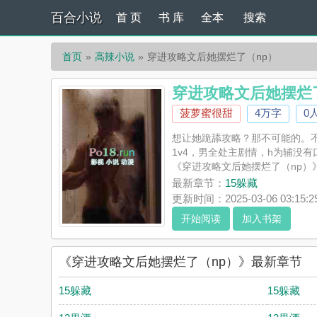
百合小说
首 页
书 库
全本
搜索
首页
高辣小说
穿进攻略文后她摆烂了（np）
穿进攻略文后她摆烂
菠萝蜜很甜
4万字
0
想让她跪舔攻略？那不可能的。
1v4，男全处主剧情，h为辅没有口♂/
《穿进攻略文后她摆烂了（np
穿进攻略文后她摆烂了（np）评
最新章节：
15躲藏
更新时间：2025-03-06 03:15:2
开始阅读
加入书架
《穿进攻略文后她摆烂了（np）》最新章节
15躲藏
15躲藏