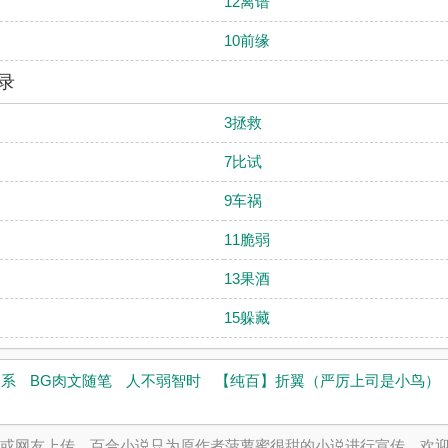
12离谱
10前缘
录
3拯救
7比试
9车祸
11脆弱
13果酒
15躲藏
关系
BG肉文随笔
人不弱智时
【纯百】折翼（严厉上司是小鸟）
网或网友上传，百合小说只为原作者菠萝蜜很甜的小说进行宣传。欢