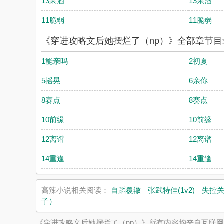
13果酒
13果酒
11脆弱
11脆弱
《穿进攻略文后她摆烂了（np）》全部章节目
1能亲吗
2初夏
5摇晃
6亲你
8赛点
8赛点
10前缘
10前缘
12离谱
12离谱
14重逢
14重逢
高辣小说相关阅读：
自蹈覆辙
张武特佳(1v2)
失控
子）
《穿进攻略文后她摆烂了（np）》所有内容均来自互联