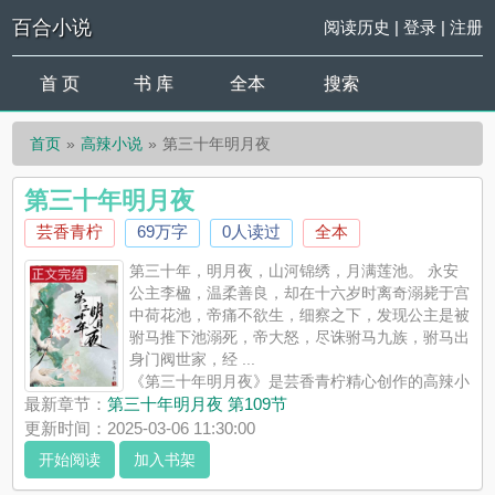
百合小说
阅读历史
|
登录
|
注册
首 页
书 库
全本
搜索
首页
高辣小说
第三十年明月夜
第三十年明月夜
芸香青柠
69万字
0人读过
全本
第三十年，明月夜，山河锦绣，月满莲池。 永安
公主李楹，温柔善良，却在十六岁时离奇溺毙于宫
中荷花池，帝痛不欲生，细察之下，发现公主是被
驸马推下池溺死，帝大怒，尽诛驸马九族，驸马出
身门阀世家，经 ...
《第三十年明月夜》是芸香青柠精心创作的高辣小
说，百合小说实时更新第三十年明月夜最新章节并且提供无弹窗
最新章节：
第三十年明月夜 第109节
阅读，书友所发表的第三十年明月夜评论，并不代表百合小说赞
更新时间：2025-03-06 11:30:00
同或者支持第三十年明月夜读者的观点。
开始阅读
加入书架