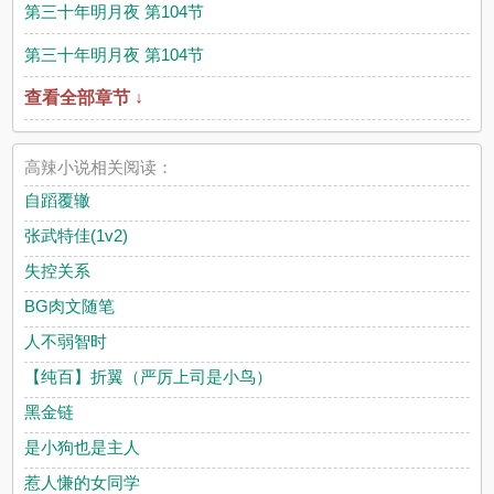
第三十年明月夜 第104节
第三十年明月夜 第104节
查看全部章节 ↓
高辣小说相关阅读：
自蹈覆辙
张武特佳(1v2)
失控关系
BG肉文随笔
人不弱智时
【纯百】折翼（严厉上司是小鸟）
黑金链
是小狗也是主人
惹人慊的女同学