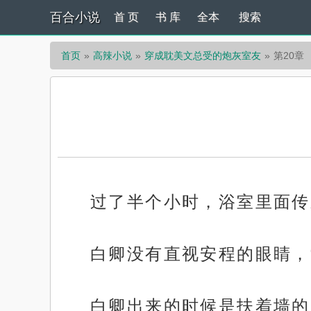
百合小说
首 页
书 库
全本
搜索
首页
高辣小说
穿成耽美文总受的炮灰室友
第20章
过了半个小时，浴室里面传
白卿没有直视安程的眼睛，
白卿出来的时候是扶着墙的