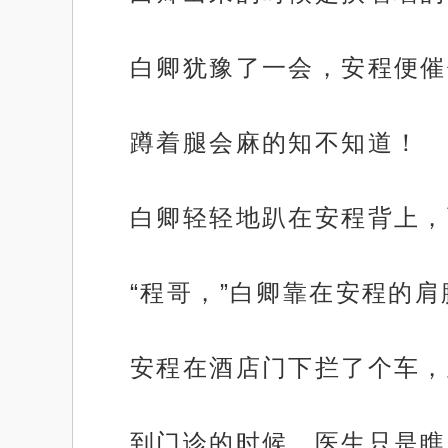
白卿犹豫了一会，安程便催
蹲着腿会麻的知不知道！
白卿轻轻地趴在安程背上，
“程哥，”白卿靠在安程的肩
安程在酒店门下拦了个车，
到门诊的时候，医生只是瞧