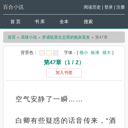
百合小说
阅读历史
|
登录
|
注册
首 页
书 库
全本
搜索
首页
高辣小说
穿成耽美文总受的炮灰室友
第47章
背景色：
字体：
[
很小
标准
很大
]
第47章（1 / 2）
加入书签
空气安静了一瞬……
白卿有些疑惑的话音传来，“酒