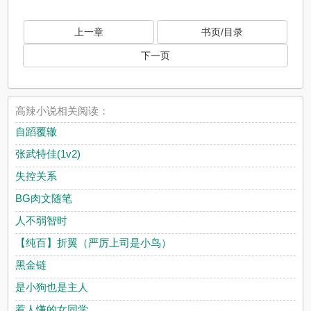
上一章
书页/目录
下一页
高辣小说相关阅读：
自蹈覆辙
张武特佳(1v2)
失控关系
BG肉文随笔
人不弱智时
【纯百】折翼（严厉上司是小鸟）
黑金链
是小狗也是主人
惹人慊的女同学