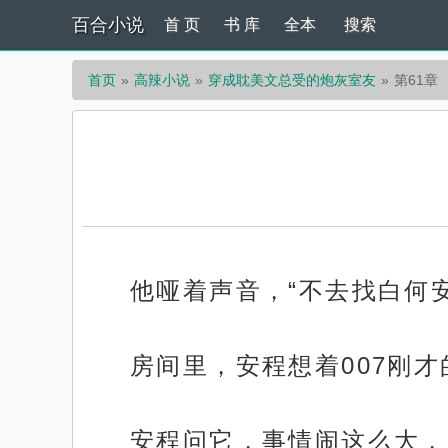
百合小说
首 页
书 库
全本
搜索
首页
高辣小说
穿成耽美文总受的炮灰室友
第61章
他哑着声音，“不去找白何
房间里，安程想着007刚才
安程问它，事情闹这么大，