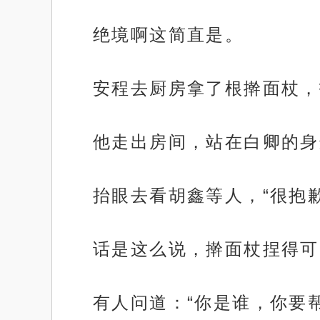
绝境啊这简直是。
安程去厨房拿了根擀面杖，
他走出房间，站在白卿的身
抬眼去看胡鑫等人，“很抱
话是这么说，擀面杖捏得可
有人问道：“你是谁，你要