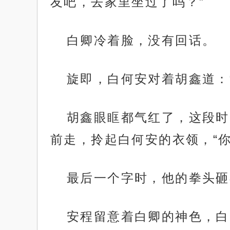
友吧，去家里坐过了吗？”
白卿冷着脸，没有回话。
旋即，白何安对着胡鑫道：
胡鑫眼眶都气红了，这段时
前走，拎起白何安的衣领，“
最后一个字时，他的拳头砸
安程留意着白卿的神色，白