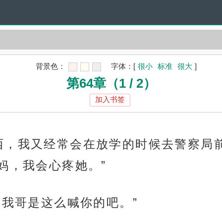
背景色：
字体：
[
很小
标准
很大
]
第64章（1 / 2）
加入书签
西，我又经常会在放学的时候去警察局
妈，我会心疼她。”
“我哥是这么喊你的吧。”