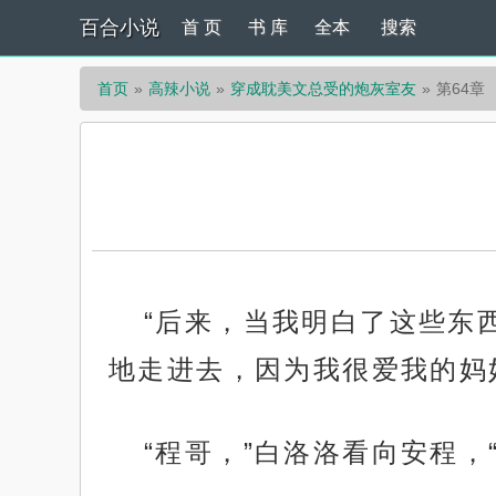
百合小说
首 页
书 库
全本
搜索
首页
高辣小说
穿成耽美文总受的炮灰室友
第64章
“后来，当我明白了这些东
地走进去，因为我很爱我的妈
“程哥，”白洛洛看向安程，