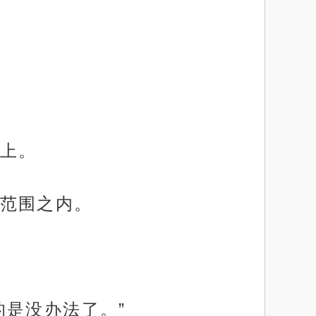
上。
范围之内。
的是没办法了。”