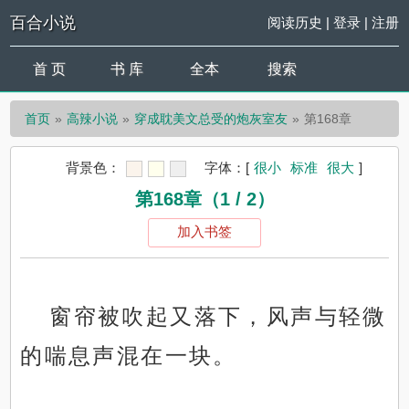
百合小说
阅读历史
|
登录
|
注册
首 页
书 库
全本
搜索
首页
高辣小说
穿成耽美文总受的炮灰室友
第168章
背景色：
字体：
[
很小
标准
很大
]
第168章（1 / 2）
加入书签
窗帘被吹起又落下，风声与轻微
的喘息声混在一块。