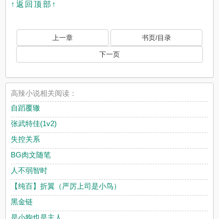
↑返回顶部↑
上一章
书页/目录
下一页
高辣小说相关阅读：
自蹈覆辙
张武特佳(1v2)
失控关系
BG肉文随笔
人不弱智时
【纯百】折翼（严厉上司是小鸟）
黑金链
是小狗也是主人