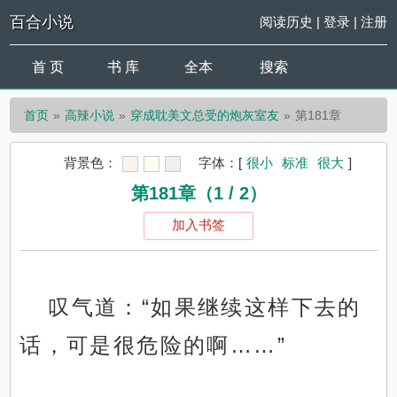
百合小说
阅读历史
|
登录
|
注册
首 页
书 库
全本
搜索
首页
高辣小说
穿成耽美文总受的炮灰室友
第181章
背景色：
字体：
[
很小
标准
很大
]
第181章（1 / 2）
加入书签
叹气道：“如果继续这样下去的
话，可是很危险的啊……”