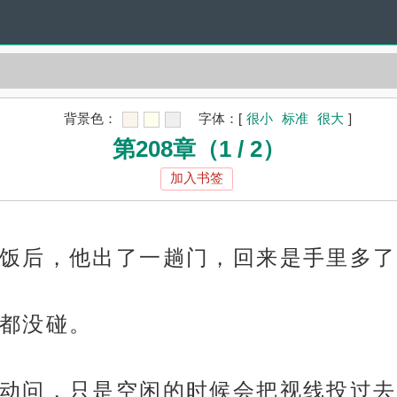
背景色：
字体：
[
很小
标准
很大
]
第208章（1 / 2）
加入书签
饭后，他出了一趟门，回来是手里多了
都没碰。
动问，只是空闲的时候会把视线投过去