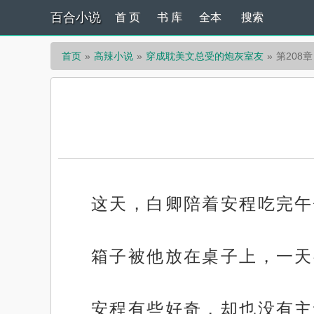
百合小说
首 页
书 库
全本
搜索
首页
高辣小说
穿成耽美文总受的炮灰室友
第208章
这天，白卿陪着安程吃完午
箱子被他放在桌子上，一天
安程有些好奇，却也没有主