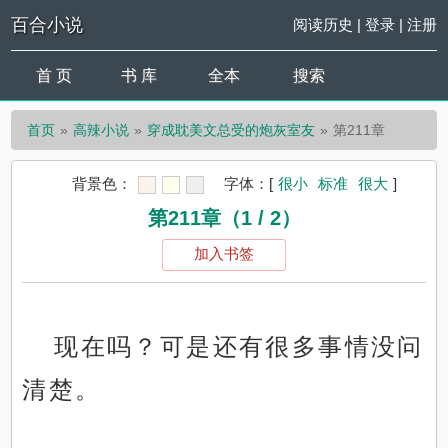
百合小说
阅读历史
|
登录
|
注册
首 页
书 库
全本
搜索
首页
高辣小说
穿成耽美文总受的炮灰室友
第211章
背景色：
字体：
[
很小
标准
很大
]
第211章（1 / 2）
加入书签
现在吗？可是还有很多事情没问
清楚。