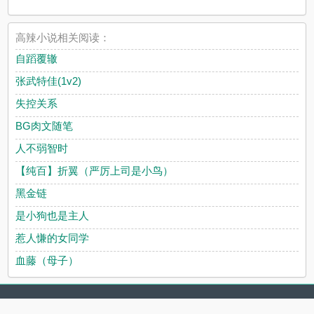
高辣小说相关阅读：
自蹈覆辙
张武特佳(1v2)
失控关系
BG肉文随笔
人不弱智时
【纯百】折翼（严厉上司是小鸟）
黑金链
是小狗也是主人
惹人慊的女同学
血藤（母子）