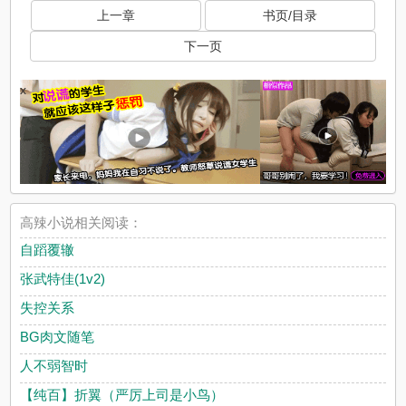
上一章
书页/目录
下一页
x
高辣小说相关阅读：
自蹈覆辙
张武特佳(1v2)
失控关系
BG肉文随笔
人不弱智时
【纯百】折翼（严厉上司是小鸟）