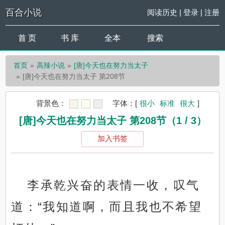
百合小说
阅读历史
|
登录
|
注册
首 页
书 库
全本
搜索
首页
高辣小说
[唐]今天也在努力当太子
[唐]今天也在努力当太子 第208节
背景色：
字体：
[
很小
标准
很大
]
[唐]今天也在努力当太子 第208节（1 / 3）
加入书签
李承乾兴奋的表情一收，叹气
道：“我知道啊，而且我也不希望