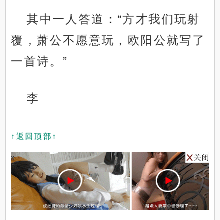
其中一人答道：“方才我们玩射
覆，萧公不愿意玩，欧阳公就写了
一首诗。”
李
↑返回顶部↑
x