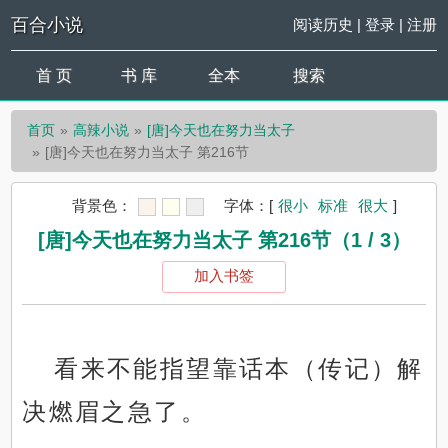
百合小说
阅读历史
|
登录
|
注册
首 页
书 库
全本
搜索
首页
高辣小说
[唐]今天也在努力当太子
[唐]今天也在努力当太子 第216节
背景色：
字体：
[
很小
标准
很大
]
[唐]今天也在努力当太子 第216节（1 / 3）
加入书签
看来不能指望靠话本（传记）解
决燃眉之急了。