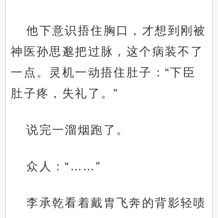
他下意识捂住胸口，才想到刚被
神医孙思邈把过脉，这个病装不了
一点。灵机一动捂住肚子：“下臣
肚子疼，失礼了。”
说完一溜烟跑了。
众人：“……”
李承乾看着戴胄飞奔的背影轻啧