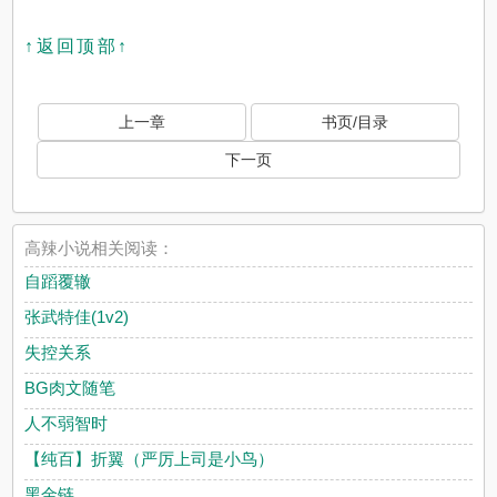
↑返回顶部↑
上一章
书页/目录
下一页
高辣小说相关阅读：
自蹈覆辙
张武特佳(1v2)
失控关系
BG肉文随笔
人不弱智时
【纯百】折翼（严厉上司是小鸟）
黑金链