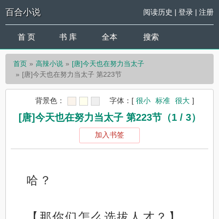
百合小说
阅读历史
|
登录
|
注册
首 页
书 库
全本
搜索
首页
高辣小说
[唐]今天也在努力当太子
[唐]今天也在努力当太子 第223节
背景色：
字体：
[
很小
标准
很大
]
[唐]今天也在努力当太子 第223节（1 / 3）
加入书签
哈？
【那你们怎么选拔人才？】