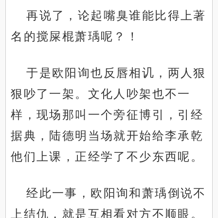
再说了，论起嘴臭谁能比得上著
名的搅屎棍萧瑀呢？！
于是欧阳询也反唇相讥，两人狠
狠吵了一架。文化人吵架也不一
样，现场那叫一个旁征博引，引经
据典，陆德明当场就开始给李承乾
他们上课，正经学了不少东西呢。
经此一事，欧阳询和萧瑀倒说不
上结仇，就是互相看对方不顺眼。