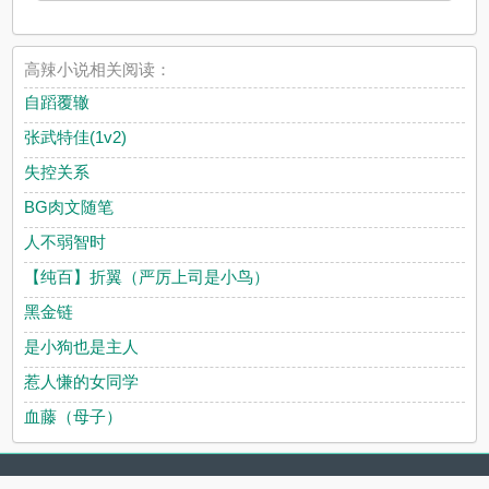
高辣小说相关阅读：
自蹈覆辙
张武特佳(1v2)
失控关系
BG肉文随笔
人不弱智时
【纯百】折翼（严厉上司是小鸟）
黑金链
是小狗也是主人
惹人慊的女同学
血藤（母子）