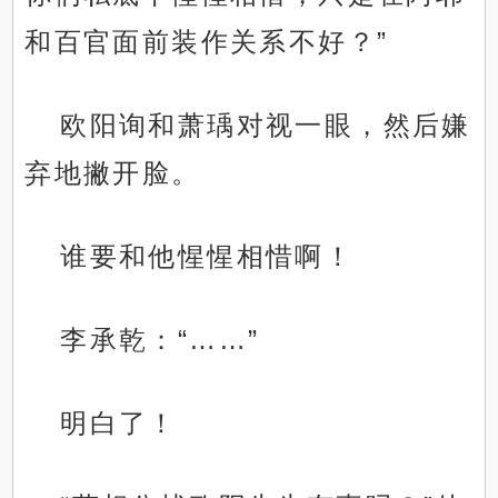
和百官面前装作关系不好？”
欧阳询和萧瑀对视一眼，然后嫌
弃地撇开脸。
谁要和他惺惺相惜啊！
李承乾：“……”
明白了！