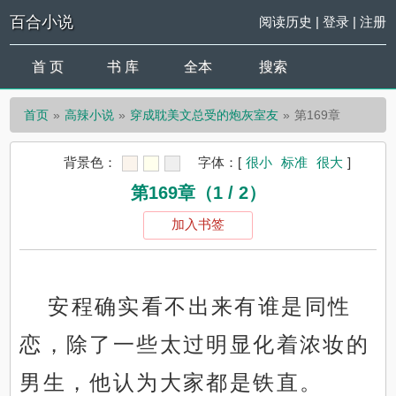
百合小说
阅读历史
|
登录
|
注册
首 页
书 库
全本
搜索
首页
高辣小说
穿成耽美文总受的炮灰室友
第169章
背景色：
字体：
[
很小
标准
很大
]
第169章（1 / 2）
加入书签
安程确实看不出来有谁是同性
恋，除了一些太过明显化着浓妆的
男生，他认为大家都是铁直。