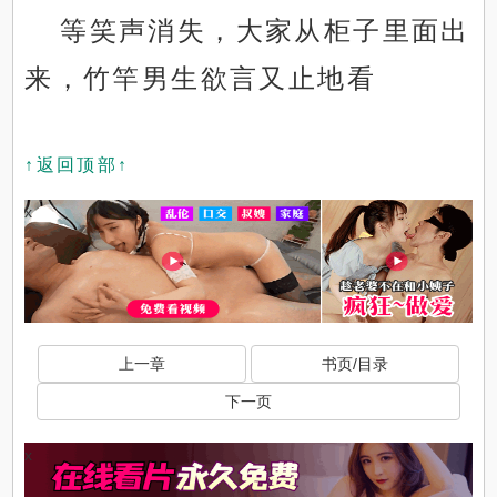
等笑声消失，大家从柜子里面出
来，竹竿男生欲言又止地看
↑返回顶部↑
x
上一章
书页/目录
下一页
x